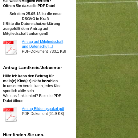
Sie wollen Mitglied werden?
Öffnen Sie dazu die PDF Datei
Seit dem 25.05.18 ist die neue
DSGVO in Kraft
!!Bitte die Datenschutzerklärung
ausgefüllt dem Antrag auf
Mitgliedschaft anhängen!!
Antrag auf Mitgliedschaft
und Datenschut[...]
PDF-Dokument [733.1 KB]
Antrag Landkreis/Jobcenter
Hilfe ich kann den Beitrag für
mein(e) Kind(er) nicht bezahlen
In unserem Verein kann jedes Kind
sportlich aktiv sein
Wie das funktioniert? Bitte die PDF-
Datei öffnen
Antrag Bildungspaket.pdf
PDF-Dokument [61.9 KB]
Hier finden Sie uns: