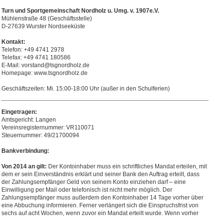
Turn und Sportgemeinschaft Nordholz u. Umg. v. 1907e.V.
Mühlenstraße 48 (Geschäftsstelle)
D-27639 Wurster Nordseeküste
Kontakt:
Telefon: +49 4741 2978
Telefax: +49 4741 180586
E-Mail: vorstand@tsgnordholz.de
Homepage: www.tsgnordholz.de
Geschäftszeiten: Mi. 15:00-18:00 Uhr (außer in den Schulferien)
Eingetragen:
Amtsgericht: Langen
Vereinsregisternummer: VR110071
Steuernummer: 49/21700094
Bankverbindung:
Von 2014 an gilt:
Der Kontoinhaber muss ein schriftliches Mandat erteilen, mit
dem er sein Einverständnis erklärt und seiner Bank den Auftrag erteilt, dass
der Zahlungsempfänger Geld von seinem Konto einziehen darf – eine
Einwilligung per Mail oder telefonisch ist nicht mehr möglich. Der
Zahlungsempfänger muss außerdem den Kontoinhaber 14 Tage vorher über
eine Abbuchung informieren. Ferner verlängert sich die Einspruchsfrist von
sechs auf acht Wochen, wenn zuvor ein Mandat erteilt wurde. Wenn vorher