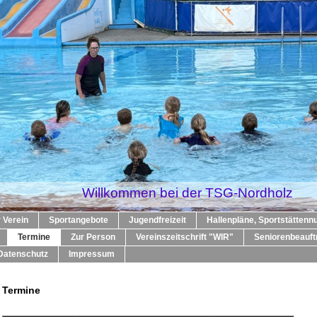
Willkommen bei der TSG-Nordholz
 Verein
Sportangebote
Jugendfreizeit
Hallenpläne, Sportstättenn
Termine
Zur Person
Vereinszeitschrift "WIR"
Seniorenbeauft
Datenschutz
Impressum
Termine