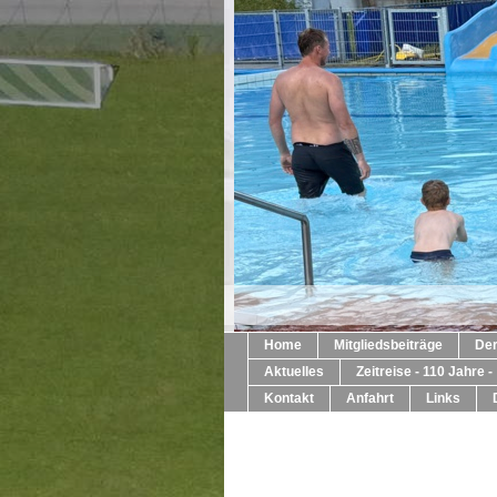
Home
Mitgliedsbeiträge
Der
Aktuelles
Zeitreise - 110 Jahre -
Kontakt
Anfahrt
Links