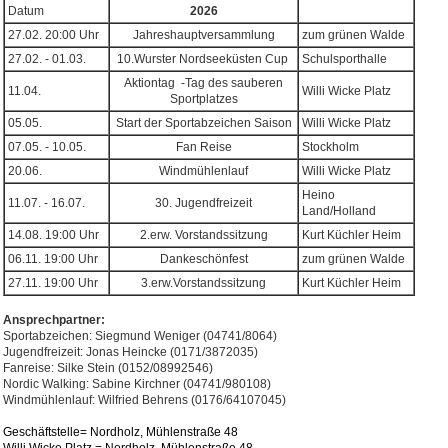
Datum
2026
27.02. 20:00 Uhr
Jahreshauptversammlung
zum grünen Walde
27.02. - 01.03.
10.Wurster Nordseeküsten Cup
Schulsporthalle
Aktiontag -Tag des sauberen
11.04.
Willi Wicke Platz
Sportplatzes
05.05.
Start der Sportabzeichen Saison
Willi Wicke Platz
07.05. - 10.05.
Fan Reise
Stockholm
20.06.
Windmühlenlauf
Willi Wicke Platz
Heino
11.07. - 16.07.
30. Jugendfreizeit
Land/Holland
14.08. 19:00 Uhr
2.erw. Vorstandssitzung
Kurt Küchler Heim
06.11. 19:00 Uhr
Dankeschönfest
zum grünen Walde
27.11. 19:00 Uhr
3.erw.Vorstandssitzung
Kurt Küchler Heim
Ansprechpartner:
Sportabzeichen: Siegmund Weniger (04741/8064)
Jugendfreizeit: Jonas Heincke (0171/3872035)
Fanreise: Silke Stein (0152/08992546)
Nordic Walking: Sabine Kirchner (04741/980108)
Windmühlenlauf: Wilfried Behrens (0176/64107045)
Geschäftstelle= Nordholz, Mühlenstraße 48