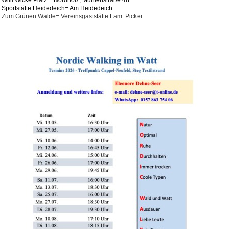
Willi Wicke Platz = Nordholz, Mühlenstraße 48
Sportstätte Heidedeich= Am Heidedeich
Zum Grünen Walde= Vereinsgaststätte Fam. Picker