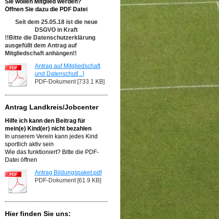
Sie wollen Mitglied werden?
Öffnen Sie dazu die PDF Datei
Seit dem 25.05.18 ist die neue
DSGVO in Kraft
!!Bitte die Datenschutzerklärung
ausgefüllt dem Antrag auf
Mitgliedschaft anhängen!!
Antrag auf Mitgliedschaft
und Datenschut[...]
PDF-Dokument [733.1 KB]
Antrag Landkreis/Jobcenter
Hilfe ich kann den Beitrag für
mein(e) Kind(er) nicht bezahlen
In unserem Verein kann jedes Kind
sportlich aktiv sein
Wie das funktioniert? Bitte die PDF-
Datei öffnen
Antrag Bildungspaket.pdf
PDF-Dokument [61.9 KB]
Hier finden Sie uns: