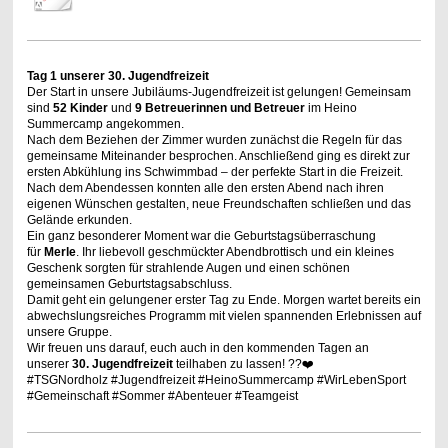
Tag 1 unserer 30. Jugendfreizeit
Der Start in unsere Jubiläums-Jugendfreizeit ist gelungen! Gemeinsam
sind
52 Kinder
und
9 Betreuerinnen und Betreuer
im Heino
Summercamp angekommen.
Nach dem Beziehen der Zimmer wurden zunächst die Regeln für das
gemeinsame Miteinander besprochen. Anschließend ging es direkt zur
ersten Abkühlung ins Schwimmbad – der perfekte Start in die Freizeit.
Nach dem Abendessen konnten alle den ersten Abend nach ihren
eigenen Wünschen gestalten, neue Freundschaften schließen und das
Gelände erkunden.
Ein ganz besonderer Moment war die Geburtstagsüberraschung
für
Merle
. Ihr liebevoll geschmückter Abendbrottisch und ein kleines
Geschenk sorgten für strahlende Augen und einen schönen
gemeinsamen Geburtstagsabschluss.
Damit geht ein gelungener erster Tag zu Ende. Morgen wartet bereits ein
abwechslungsreiches Programm mit vielen spannenden Erlebnissen auf
unsere Gruppe.
Wir freuen uns darauf, euch auch in den kommenden Tagen an
unserer
30. Jugendfreizeit
teilhaben zu lassen! ??❤️
#TSGNordholz #Jugendfreizeit #HeinoSummercamp #WirLebenSport
#Gemeinschaft #Sommer #Abenteuer #Teamgeist