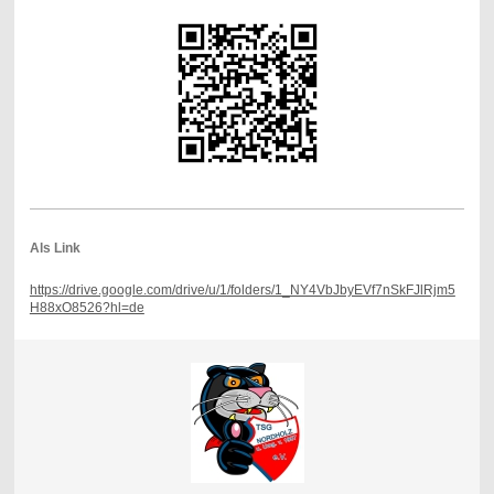
Als Link
https://drive.google.com/drive/u/1/folders/1_NY4VbJbyEVf7nSkFJlRjm5
H88xO8526?hl=de