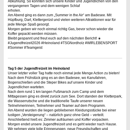
Abkühlung. So konnten sich unsere Kinder und Jugendlichen von den 
vergangenen Tagen und dem wenigen Schlaf

erholen.
Am Abend ging es dann zum „Summer in the Air“ am Badesee. Mit 
Hüpfburg, Dart, Klettergerüst und vielen weiteren Attraktionen war für

jede Menge Spaß gesorgt.
Morgen geben wir noch einmal richtig Gas, bevor schon wieder die 
Koffer gepackt werden müssen.
Bleibt gespannt und freut euch auf den nächsten Bericht! ☀️
#Jugendfreizeit2026
#Heinoland
#TSGNordholz
#WIRLEBENSPORT
#Sommer
#Teamgeist
Tag 5 der Jugendfreizeit im Heinoland
Unser letzter voller Tag hatte noch einmal jede Menge Action zu bieten!
Nach dem Frühstück ging es an den Badesee, wo Kanufahren,
Bogenschießen und die Steper Bikes auf unsere Kinder und
Jugendlichen warteten.
Nach dem rund 1 km langen Fußmarsch zum Camp und dem
Mittagessen ging es direkt zurück zum See. Dort standen der Kletterpark,
die Wasserrutsche und die traditionelle Taufe unserer neuen
Teilnehmerinnen, Teilnehmer und Teamer auf dem Programm.
Am Abend wurden die liegen gebliebenen Kleidungsstücke bei einer
lustigen „Versteigerung“ – natürlich ganz ohne Geld – verteilt.
Anschließend hieß es: Zimmer aufräumen und Koffer vorpacken.
Morgen endet unsere Jugendfreizeit und es geht wieder nach Hause.
Wir nehmen viele tolle Erinnerungen, neue Freundschaften und