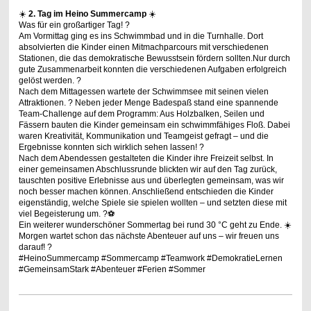
☀️
2. Tag im Heino Summercamp
☀️
Was für ein großartiger Tag! ?
Am Vormittag ging es ins Schwimmbad und in die Turnhalle. Dort
absolvierten die Kinder einen Mitmachparcours mit verschiedenen
Stationen, die das demokratische Bewusstsein fördern sollten.Nur durch
gute Zusammenarbeit konnten die verschiedenen Aufgaben erfolgreich
gelöst werden. ?
Nach dem Mittagessen wartete der Schwimmsee mit seinen vielen
Attraktionen. ?️ Neben jeder Menge Badespaß stand eine spannende
Team-Challenge auf dem Programm: Aus Holzbalken, Seilen und
Fässern bauten die Kinder gemeinsam ein schwimmfähiges Floß. Dabei
waren Kreativität, Kommunikation und Teamgeist gefragt – und die
Ergebnisse konnten sich wirklich sehen lassen! ?
Nach dem Abendessen gestalteten die Kinder ihre Freizeit selbst. In
einer gemeinsamen Abschlussrunde blickten wir auf den Tag zurück,
tauschten positive Erlebnisse aus und überlegten gemeinsam, was wir
noch besser machen können. Anschließend entschieden die Kinder
eigenständig, welche Spiele sie spielen wollten – und setzten diese mit
viel Begeisterung um. ?⚽
Ein weiterer wunderschöner Sommertag bei rund 30 °C geht zu Ende. ☀️
Morgen wartet schon das nächste Abenteuer auf uns – wir freuen uns
darauf! ?
#HeinoSummercamp #Sommercamp #Teamwork #DemokratieLernen
#GemeinsamStark #Abenteuer #Ferien #Sommer