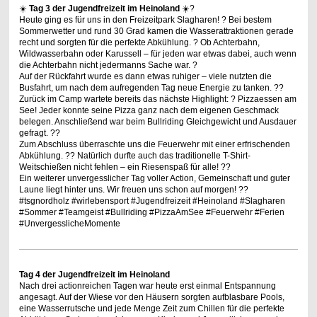
☀️
Tag 3 der Jugendfreizeit im Heinoland
☀️?
Heute ging es für uns in den Freizeitpark Slagharen! ? Bei bestem
Sommerwetter und rund 30 Grad kamen die Wasserattraktionen gerade
recht und sorgten für die perfekte Abkühlung. ? Ob Achterbahn,
Wildwasserbahn oder Karussell – für jeden war etwas dabei, auch wenn
die Achterbahn nicht jedermanns Sache war. ?
Auf der Rückfahrt wurde es dann etwas ruhiger – viele nutzten die
Busfahrt, um nach dem aufregenden Tag neue Energie zu tanken. ??
Zurück im Camp wartete bereits das nächste Highlight: ? Pizzaessen am
See! Jeder konnte seine Pizza ganz nach dem eigenen Geschmack
belegen. Anschließend war beim Bullriding Gleichgewicht und Ausdauer
gefragt. ??
Zum Abschluss überraschte uns die Feuerwehr mit einer erfrischenden
Abkühlung. ?? Natürlich durfte auch das traditionelle T-Shirt-
Weitschießen nicht fehlen – ein Riesenspaß für alle! ??
Ein weiterer unvergesslicher Tag voller Action, Gemeinschaft und guter
Laune liegt hinter uns. Wir freuen uns schon auf morgen! ??
#tsgnordholz #wirlebensport #Jugendfreizeit #Heinoland #Slagharen
#Sommer #Teamgeist #Bullriding #PizzaAmSee #Feuerwehr #Ferien
#UnvergesslicheMomente
Tag 4 der Jugendfreizeit im Heinoland
Nach drei actionreichen Tagen war heute erst einmal Entspannung 
angesagt. Auf der Wiese vor den Häusern sorgten aufblasbare Pools,

eine Wasserrutsche und jede Menge Zeit zum Chillen für die perfekte 