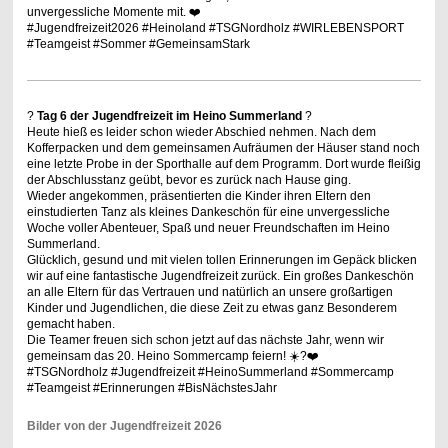
unvergessliche Momente mit. ❤️
#Jugendfreizeit2026 #Heinoland #TSGNordholz #WIRLEBENSPORT
#Teamgeist #Sommer #GemeinsamStark
?
Tag 6 der Jugendfreizeit im Heino Summerland
?
Heute hieß es leider schon wieder Abschied nehmen. Nach dem
Kofferpacken und dem gemeinsamen Aufräumen der Häuser stand noch
eine letzte Probe in der Sporthalle auf dem Programm. Dort wurde fleißig
der Abschlusstanz geübt, bevor es zurück nach Hause ging.
Wieder angekommen, präsentierten die Kinder ihren Eltern den
einstudierten Tanz als kleines Dankeschön für eine unvergessliche
Woche voller Abenteuer, Spaß und neuer Freundschaften im Heino
Summerland.
Glücklich, gesund und mit vielen tollen Erinnerungen im Gepäck blicken
wir auf eine fantastische Jugendfreizeit zurück. Ein großes Dankeschön
an alle Eltern für das Vertrauen und natürlich an unsere großartigen
Kinder und Jugendlichen, die diese Zeit zu etwas ganz Besonderem
gemacht haben.
Die Teamer freuen sich schon jetzt auf das nächste Jahr, wenn wir
gemeinsam das 20. Heino Sommercamp feiern! ☀️?️❤️
#TSGNordholz #Jugendfreizeit #HeinoSummerland #Sommercamp
#Teamgeist #Erinnerungen #BisNächstesJahr
Bilder von der Jugendfreizeit 2026