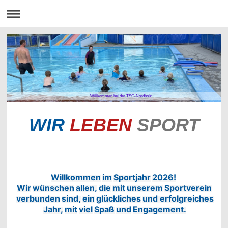
Willkommen bei der TSG-Nordholz
WIR
LEBEN
SPORT
W
i
l
l
k
o
m
m
e
n
i
m
S
p
o
r
t
j
a
h
r
2
0
26
!
W
i
r
w
ü
n
s
c
h
e
n
a
l
l
e
n
,
d
i
e
m
i
t
u
n
s
e
r
e
m
S
p
o
r
t
v
e
r
e
i
n
v
e
r
b
u
n
d
e
n
s
i
n
d
,
e
i
n
g
l
ü
c
k
l
i
c
h
e
s
u
n
d
e
r
f
o
l
g
r
e
i
c
h
e
s
J
a
h
r
,
m
i
t
v
i
e
l
S
p
a
ß
u
n
d
E
n
g
a
g
e
m
e
n
t
.