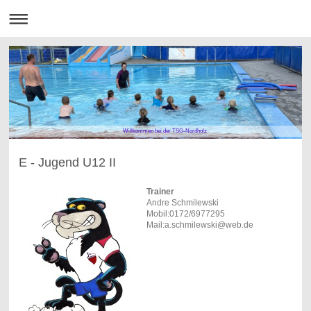
Willkommen bei der TSG-Nordholz
E - Jugend U12 II
Trainer
Andre Schmilewski
Mobil:0172/6977295
Mail:a.schmilewski@web.de